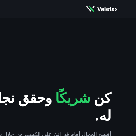
كن
شريكًا
وحقق نجاحً
له.
أفسح المجال أمام قدراتك على الكسب من خلال برن