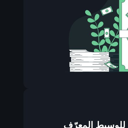
 للوسيط المعرّف